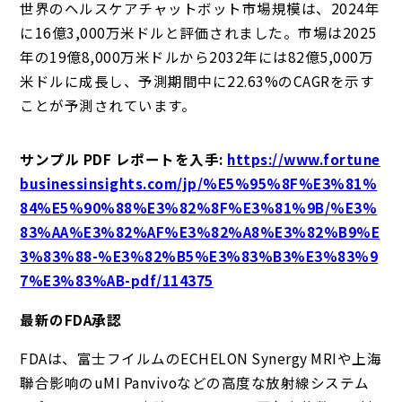
世界のヘルスケアチャットボット市場規模は、2024年
に16億3,000万米ドルと評価されました。市場は2025
年の19億8,000万米ドルから2032年には82億5,000万
米ドルに成長し、予測期間中に22.63%のCAGRを示す
ことが予測されています。
サンプル PDF レポートを入手
:
https://www.fortune
businessinsights.com/jp/%E5%95%8F%E3%81%
84%E5%90%88%E3%82%8F%E3%81%9B/%E3%
83%AA%E3%82%AF%E3%82%A8%E3%82%B9%E
3%83%88-%E3%82%B5%E3%83%B3%E3%83%9
7%E3%83%AB-pdf/114375
最新のFDA承認
FDAは、富士フイルムのECHELON Synergy MRIや上海
聯合影响のuMI Panvivoなどの高度な放射線システム