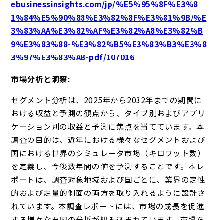
ebusinessinsights.com/jp/%E5%95%8F%E3%8
1%84%E5%90%88%E3%82%8F%E3%81%9B/%E
3%83%AA%E3%82%AF%E3%82%A8%E3%82%B
9%E3%83%88-%E3%82%B5%E3%83%B3%E3%8
3%97%E3%83%AB-pdf/107016
市場分析と洞察:
セグメント分析は、2025年から2032年までの期間に
おける収益と予測の観点から、タイプ別およびアプリ
ケーション別の収益と予測に焦点を当てています。本
調査の目的は、近年における様々なセグメントおよび
国における世界のシミュレータ市場（キロワット数）
を定義し、今後数年間の値を予測することです。本レ
ポートは、調査対象地域および国ごとに、業界の定性
的および定量的側面の両方を取り入れるように設計さ
れています。本調査レポートには、市場の成長を促進
する様々な要因の分析が組み込まれています。市場を