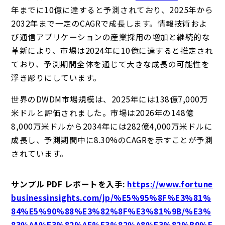
年までに10億に達すると予測されており、2025年から
2032年まで一定のCAGRで成長します。情報技術およ
び通信アプリケーションの産業採用の増加と継続的な
革新により、市場は2024年に10億に達すると推定され
ており、予測期間全体を通じて大きな成長の可能性を
浮き彫りにしています。
世界のDWDM市場規模は、2025年には138億7,000万
米ドルと評価されました。市場は2026年の148億
8,000万米ドルから2034年には282億4,000万米ドルに
成長し、予測期間中に8.30%のCAGRを示すことが予測
されています。
サンプル PDF レポートを入手:
https://www.fortune
businessinsights.com/jp/%E5%95%8F%E3%81%
84%E5%90%88%E3%82%8F%E3%81%9B/%E3%
83%AA%E3%82%AF%E3%82%A8%E3%82%B9%E