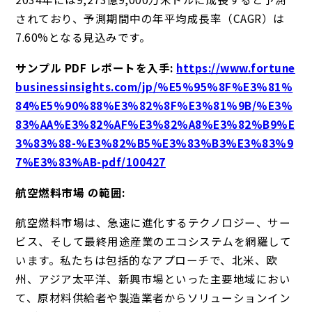
されており、予測期間中の年平均成長率（CAGR）は
7.60%となる見込みです。
サンプル PDF レポートを入手:
https://www.fortune
businessinsights.com/jp/%E5%95%8F%E3%81%
84%E5%90%88%E3%82%8F%E3%81%9B/%E3%
83%AA%E3%82%AF%E3%82%A8%E3%82%B9%E
3%83%88-%E3%82%B5%E3%83%B3%E3%83%9
7%E3%83%AB-pdf/100427
航空燃料市場 の範囲:
航空燃料市場は、急速に進化するテクノロジー、サー
ビス、そして最終用途産業のエコシステムを網羅して
います。私たちは包括的なアプローチで、北米、欧
州、アジア太平洋、新興市場といった主要地域におい
て、原材料供給者や製造業者からソリューションイン