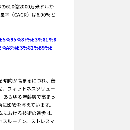
の610億2000万米ドルか
率（CAGR）は6.00%と
jp/%E5%95%8F%E3%81%8
2%A8%E3%82%B9%E
6
る傾向が高まるにつれ、缶
品、フィットネスソリュー
、あらゆる年齢層で高まっ
動に影響を与えています。
ムにおける技術の進歩は、
ネスルーチン、ストレスマ