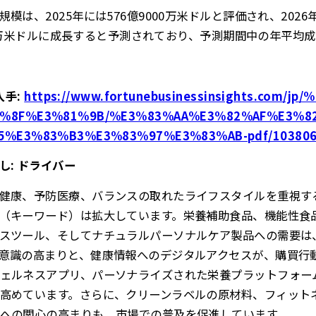
は、2025年には576億9000万米ドルと評価され、2026年
000万米ドルに成長すると予測されており、予測期間中の年平均成長
入手
:
https://www.fortunebusinessinsights.com/
%8F%E3%81%9B/%E3%83%AA%E3%82%AF%E3%8
5%E3%83%B3%E3%83%97%E3%83%AB-pdf/10380
し: ドライバー
健康、予防医療、バランスの取れたライフスタイルを重視す
（キーワード）は拡大しています。栄養補助食品、機能性食
スツール、そしてナチュラルパーソナルケア製品への需要は
意識の高まりと、健康情報へのデジタルアクセスが、購買行
ェルネスアプリ、パーソナライズされた栄養プラットフォー
高めています。さらに、クリーンラベルの原材料、フィット
への関心の高まりも、市場での普及を促進しています。