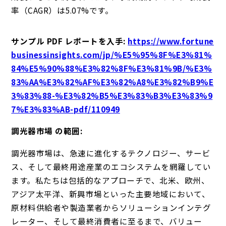
率（CAGR）は5.07%です。
サンプル PDF レポートを入手:
https://www.fortune
businessinsights.com/jp/%E5%95%8F%E3%81%
84%E5%90%88%E3%82%8F%E3%81%9B/%E3%
83%AA%E3%82%AF%E3%82%A8%E3%82%B9%E
3%83%88-%E3%82%B5%E3%83%B3%E3%83%9
7%E3%83%AB-pdf/110949
調光器市場 の範囲:
調光器市場は、急速に進化するテクノロジー、サービ
ス、そして最終用途産業のエコシステムを網羅してい
ます。私たちは包括的なアプローチで、北米、欧州、
アジア太平洋、新興市場といった主要地域において、
原材料供給者や製造業者からソリューションインテグ
レーター、そして最終消費者に至るまで、バリュー