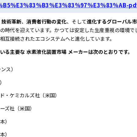
%B5%E3%83%B3%E3%83%97%E3%83%AB-pdf
、
技術革新
、
消費者行動の変化
、そして
進化するグローバル市
の時代を迎えています。かつては安定した生産重視の環境で
相互接続されたエコシステムへと進化しています。
いる主要な 水素液化装置市場 メーカーは次のとおりです。
ランス）
）
ド・ケミカルズ社（米国）
ーズ社（米国）
本）
本）