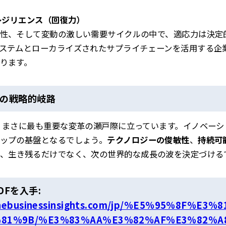
のレジリエンス（回復力）
性、そして変動の激しい需要サイクルの中で、適応力は決定
ステムとローカライズされたサプライチェーンを活用する企
ります。
ての戦略的岐路
、まさに最も重要な変革の瀬戸際に立っています。イノベー
ップの基盤となるでしょう。
テクノロジーの俊敏性
、
持続可
、生き残るだけでなく、次の世界的な成長の波を決定づける
Fを入手:
tunebusinessinsights.com/jp/%E5%95%8F%E
81%9B/%E3%83%AA%E3%82%AF%E3%82%A