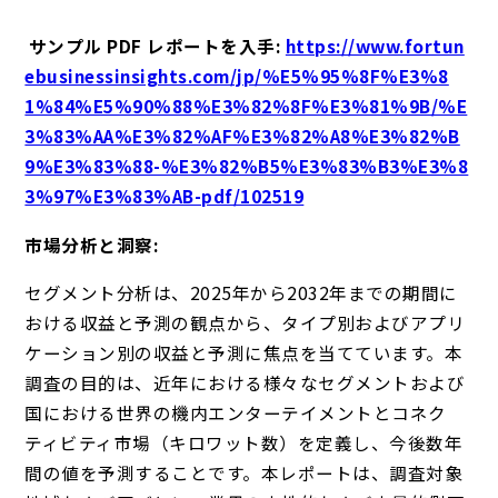
サンプル PDF レポートを入手:
https://www.fortun
ebusinessinsights.com/jp/%E5%95%8F%E3%8
1%84%E5%90%88%E3%82%8F%E3%81%9B/%E
3%83%AA%E3%82%AF%E3%82%A8%E3%82%B
9%E3%83%88-%E3%82%B5%E3%83%B3%E3%8
3%97%E3%83%AB-pdf/102519
市場分析と洞察:
セグメント分析は、2025年から2032年までの期間に
おける収益と予測の観点から、タイプ別およびアプリ
ケーション別の収益と予測に焦点を当てています。本
調査の目的は、近年における様々なセグメントおよび
国における世界の機内エンターテイメントとコネク
ティビティ市場（キロワット数）を定義し、今後数年
間の値を予測することです。本レポートは、調査対象